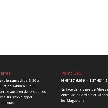
aires
Point GPS
ert le samedi
de 9h30 à
N 43°30’ 6.056 – E 3° 48’ 4.2
0 et de 14h00 à 17h00
En face de la
gare de Mireva
onible aussi en dehors de ces
entre Vic la Gardiole et Villen
ires sur simple appel
les-Maguelone
phonique.