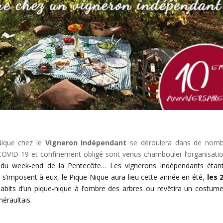
Nique chez le
Vigneron Indépendant
se déroulera dans de nomb
 COVID-19 et confinement obligé sont venus chambouler l’organisati
du week-end de la Pentecôte… Les vignerons indépendants étan
i s’imposent à eux, le Pique-Nique aura lieu cette année en été,
les 
 habits d’un pique-nique à l’ombre des arbres ou revêtira un costum
héraultais.