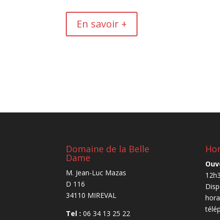
En savoir +
Domaine de la Belle
Hor
Dame
Ouv
M. Jean-Luc Mazas
12h3
D 116
Disp
34110 MIREVAL
hora
télé
Tel :
06 34 13 25 22