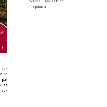
Nouveau : une salle de
réception à louer
reux
on de
t par
26 et
e aux